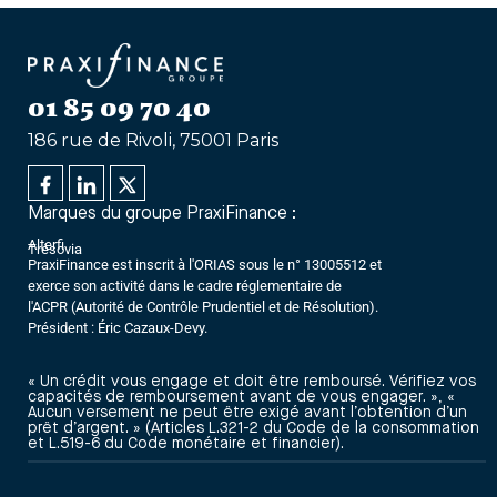
01 85 09 70 40
186 rue de Rivoli, 75001 Paris
Marques du groupe PraxiFinance :
Alterfi
Trésovia
PraxiFinance est inscrit à l'ORIAS sous le n° 13005512 et
exerce son activité dans le cadre réglementaire de
l'ACPR (Autorité de Contrôle Prudentiel et de Résolution).
Président : Éric Cazaux-Devy.
« Un crédit vous engage et doit être remboursé. Vérifiez vos
capacités de remboursement avant de vous engager. », «
Aucun versement ne peut être exigé avant l’obtention d’un
prêt d’argent. » (Articles L.321-2 du Code de la consommation
et L.519-6 du Code monétaire et financier).