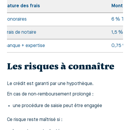
Nature des frais
Montant
Honoraires
6 % TTC
Frais de notaire
1,5 % (à 
Banque + expertise
0,75 % 
Les risques à connaître
Le crédit est garanti par une hypothèque.
En cas de non-remboursement prolongé :
une procédure de saisie peut être engagée
Ce risque reste maîtrisé si :