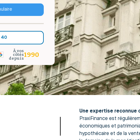
ulaire
 40
À vos
1990
côtés
depuis
Une expertise reconnue d
PraxiFinance est régulière
économiques et patrimoniau
hypothécaire et de la vente