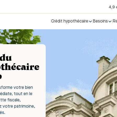
Crédit hypothécaire
Besoins
R
 du
othécaire
0
nsforme votre bien
édiate, tout en le
te fiscale,
z votre patrimoine,
és.