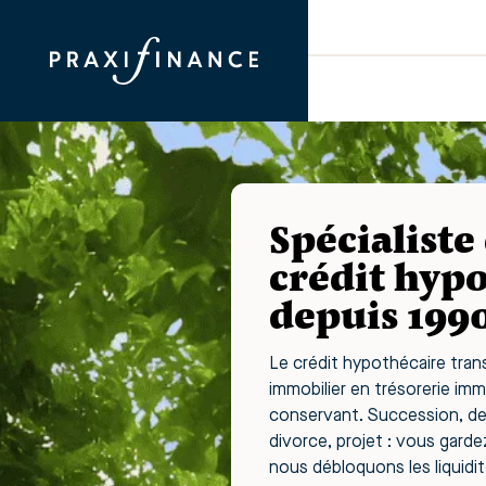
Spécialiste
crédit hyp
depuis 199
Le crédit hypothécaire tra
immobilier en trésorerie imm
conservant. Succession, det
divorce, projet : vous garde
nous débloquons les liquidit