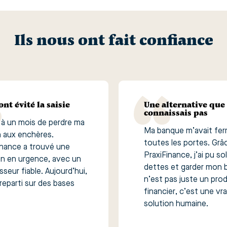
Ils nous ont fait confiance
ont évité la saisie
Une alternative que 
connaissais pas
s à un mois de perdre ma
Ma banque m’avait fe
 aux enchères.
toutes les portes. Grâ
inance a trouvé une
PraxiFinance, j’ai pu s
on en urgence, avec un
dettes et garder mon b
sseur fiable. Aujourd’hui,
n’est pas juste un prod
 reparti sur des bases
financier, c’est une vra
solution humaine.