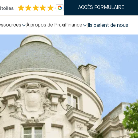
ACCÈS FORMULAIRE
essources
À propos de PraxiFinance
Ils parlent de nous