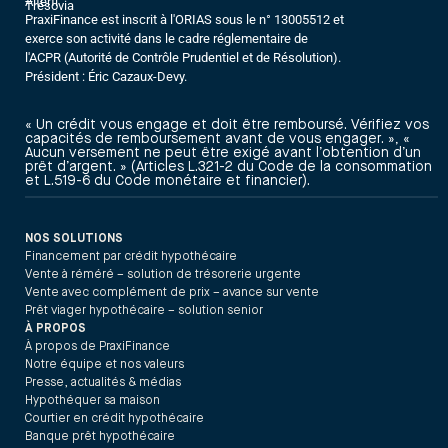
Alterfi
Trésovia
PraxiFinance est inscrit à l'ORIAS sous le n° 13005512 et
exerce son activité dans le cadre réglementaire de
l'ACPR (Autorité de Contrôle Prudentiel et de Résolution).
Président : Éric Cazaux-Devy.
« Un crédit vous engage et doit être remboursé. Vérifiez vos
capacités de remboursement avant de vous engager. », «
Aucun versement ne peut être exigé avant l’obtention d’un
prêt d’argent. » (Articles L.321-2 du Code de la consommation
et L.519-6 du Code monétaire et financier).
NOS SOLUTIONS
Financement par crédit hypothécaire
Vente à réméré – solution de trésorerie urgente
Vente avec complément de prix – avance sur vente
Prêt viager hypothécaire – solution senior
À PROPOS
À propos de PraxiFinance
Notre équipe et nos valeurs
Presse, actualités & médias
Hypothéquer sa maison
Courtier en crédit hypothécaire
Banque prêt hypothécaire