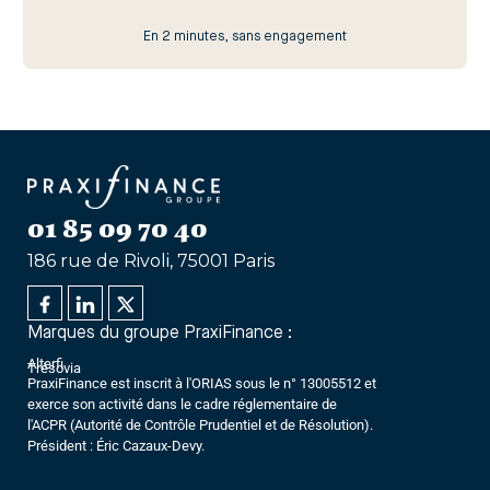
En 2 minutes, sans engagement
01 85 09 70 40
186 rue de Rivoli, 75001 Paris
Marques du groupe PraxiFinance :
Alterfi
Trésovia
PraxiFinance est inscrit à l'ORIAS sous le n° 13005512 et
exerce son activité dans le cadre réglementaire de
l'ACPR (Autorité de Contrôle Prudentiel et de Résolution).
Président : Éric Cazaux-Devy.