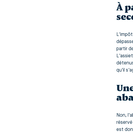
À p
sec
L'impôt
dépasse
partir 
L'assie
détenus
qu'il s'
Une
aba
Non, l'
réservé
est don