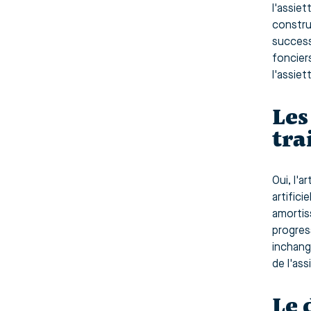
l'assiet
constru
success
fonciers
l'assiett
Les
tra
Oui, l'a
artifici
amortiss
progres
inchang
de l'ass
Le 