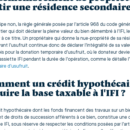
tir une résidence secondaire 
cipe non, la règle générale posée par l'article 968 du code géné
itier qui doit déclarer la pleine valeur du bien démembré à l'IFI, l
r à ce titre. Un propriétaire qui donne la nue-propriété de sa r
ant l'usufruit continue donc de déclarer l'intégralité de sa val
s pour la donation temporaire d'usufruit, où le donateur devient
ssiette IFI pendant la durée de l'opération, comme le détaille l
ire d'usufruit
.
ment un crédit hypothécair
uire la base taxable à l'IFI ?
it hypothécaire dont les fonds financent des travaux sur un bie
t de droits de succession afférents à ce bien, constitue une 
tte IFI, sous réserve de respecter les conditions posées par l'a