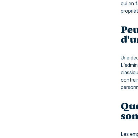
qui en f
proprié
Peu
d'u
Une déc
L'admin
classiqu
contrai
personn
Que
son
Les emp