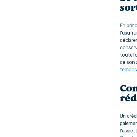
sor
En prin
l'usufru
déclare
conserv
toutefoi
de son a
tempora
Com
réd
Un créd
paiemen
l'assie