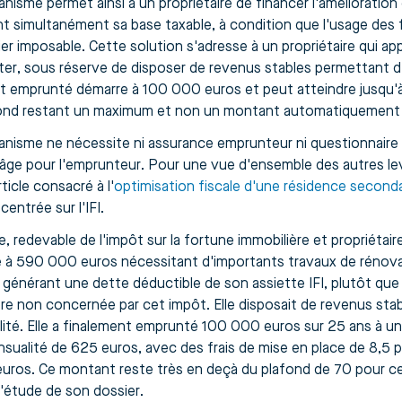
nisme permet ainsi à un propriétaire de financer l'amélioratio
nt simultanément sa base taxable, à condition que l'usage des 
ier imposable. Cette solution s'adresse à un propriétaire qui ap
er, sous réserve de disposer de revenus stables permettant d
 emprunté démarre à 100 000 euros et peut atteindre jusqu'à 
ond restant un maximum et non un montant automatiquement
nisme ne nécessite ni assurance emprunteur ni questionnaire 
d'âge pour l'emprunteur. Pour une vue d'ensemble des autres lev
article consacré à l'
optimisation fiscale d'une résidence seconda
centrée sur l'IFI.
ne, redevable de l'impôt sur la fortune immobilière et propriéta
 à 590 000 euros nécessitant d'importants travaux de rénovat
 générant une dette déductible de son assiette IFI, plutôt que
ère non concernée par cet impôt. Elle disposait de revenus sta
ité. Elle a finalement emprunté 100 000 euros sur 25 ans à un
sualité de 625 euros, avec des frais de mise en place de 8,5
uros. Ce montant reste très en deçà du plafond de 70 pour cent
 l'étude de son dossier.