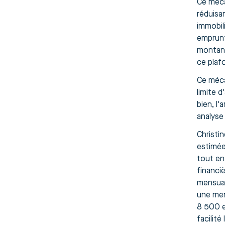
Ce méca
réduisa
immobil
emprunt
montant
ce plaf
Ce méca
limite 
bien, l'
analyse 
Christi
estimée
tout en
financi
mensual
une men
8 500 e
facilité