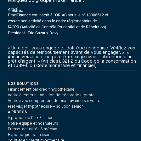
Marques du groupe PraxiFinance :
Alterfi
Trésovia
PraxiFinance est inscrit à l'ORIAS sous le n° 13005512 et
exerce son activité dans le cadre réglementaire de
l'ACPR (Autorité de Contrôle Prudentiel et de Résolution).
Président : Éric Cazaux-Devy.
« Un crédit vous engage et doit être remboursé. Vérifiez vos
capacités de remboursement avant de vous engager. », «
Aucun versement ne peut être exigé avant l’obtention d’un
prêt d’argent. » (Articles L.321-2 du Code de la consommation
et L.519-6 du Code monétaire et financier).
NOS SOLUTIONS
Financement par crédit hypothécaire
Vente à réméré – solution de trésorerie urgente
Vente avec complément de prix – avance sur vente
Prêt viager hypothécaire – solution senior
À PROPOS
À propos de PraxiFinance
Notre équipe et nos valeurs
Presse, actualités & médias
Hypothéquer sa maison
Courtier en crédit hypothécaire