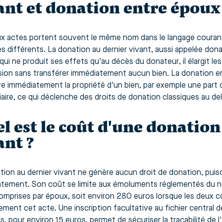
ant et donation entre époux 
x actes portent souvent le même nom dans le langage courant,
ès différents. La donation au dernier vivant, aussi appelée don
qui ne produit ses effets qu'au décès du donateur, il élargit le
ion sans transférer immédiatement aucun bien. La donation ent
re immédiatement la propriété d'un bien, par exemple une part 
iaire, ce qui déclenche des droits de donation classiques au de
l est le coût d'une donation
ant ?
tion au dernier vivant ne génère aucun droit de donation, puisq
tement. Son coût se limite aux émoluments réglementés du no
omprises par époux, soit environ 280 euros lorsque les deux 
ement cet acte. Une inscription facultative au fichier central d
s, pour environ 15 euros, permet de sécuriser la traçabilité de 