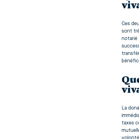
viv
Ces deu
sont tr
notarié 
success
transfè
bénéfic
Que
viv
La dona
immédia
taxes c
mutuell
volonté