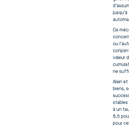
d'assum
jusqu'à
automa
Ce méca
concern
ou l'aut
conjoin
valeur 
cumulat
ne suffi
Alain e
biens, 
success
stables
à un ta
8,5 pou
pour cen