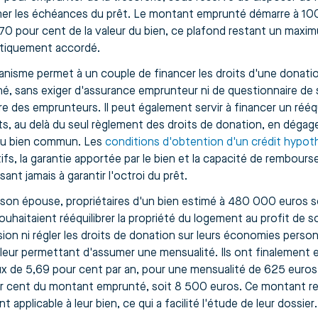
er les échéances du prêt. Le montant emprunté démarre à 10
 70 pour cent de la valeur du bien, ce plafond restant un max
tiquement accordé.
nisme permet à un couple de financer les droits d'une donatio
é, sans exiger d'assurance emprunteur ni de questionnaire de sa
re des emprunteurs. Il peut également servir à financer un rééqu
ts, au delà du seul règlement des droits de donation, en dégage
du bien commun. Les
conditions d'obtention d'un crédit hypot
ifs, la garantie apportée par le bien et la capacité de rembour
sant jamais à garantir l'octroi du prêt.
t son épouse, propriétaires d'un bien estimé à 480 000 euros s
souhaitaient rééquilibrer la propriété du logement au profit de 
ion ni régler les droits de donation sur leurs économies person
 leur permettant d'assumer une mensualité. Ils ont finalemen
ux de 5,69 pour cent par an, pour une mensualité de 625 euros,
r cent du montant emprunté, soit 8 500 euros. Ce montant re
t applicable à leur bien, ce qui a facilité l'étude de leur dossier.