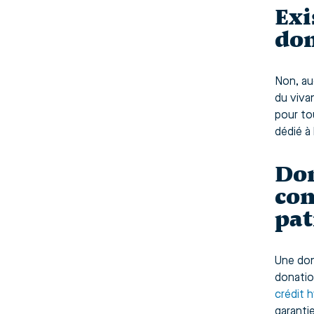
Exi
don
Non, auc
du viva
pour to
dédié à l
Don
com
pat
Une don
donatio
crédit 
garanti