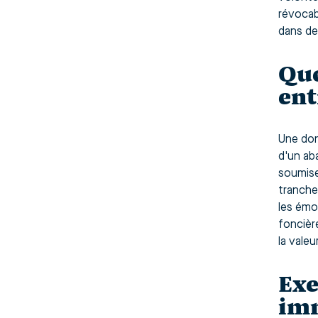
révocab
dans des
Que
ent
Une don
d'un ab
soumise
tranche
les émo
foncièr
la valeu
Exe
imm