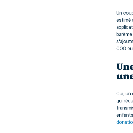
Un coup
estimé 
applica
barème 
s'ajout
000 eur
Une
une
Oui, un
qui rédu
transmi
enfants
donatio