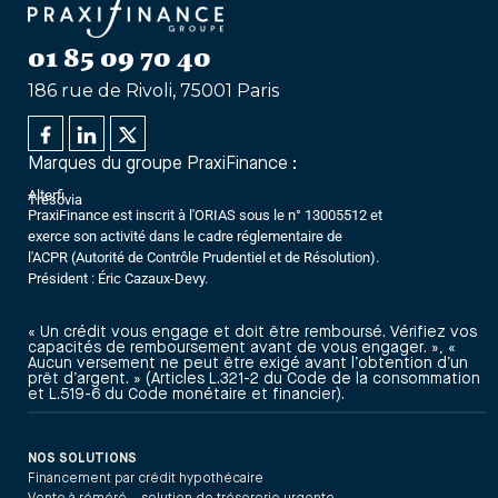
01 85 09 70 40
186 rue de Rivoli, 75001 Paris
Marques du groupe PraxiFinance :
Alterfi
Trésovia
PraxiFinance est inscrit à l'ORIAS sous le n° 13005512 et
exerce son activité dans le cadre réglementaire de
l'ACPR (Autorité de Contrôle Prudentiel et de Résolution).
Président : Éric Cazaux-Devy.
« Un crédit vous engage et doit être remboursé. Vérifiez vos
capacités de remboursement avant de vous engager. », «
Aucun versement ne peut être exigé avant l’obtention d’un
prêt d’argent. » (Articles L.321-2 du Code de la consommation
et L.519-6 du Code monétaire et financier).
NOS SOLUTIONS
Financement par crédit hypothécaire