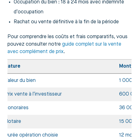
Occupation du bien : 18 à 24 mois avec indemnité
d’occupation
Rachat ou vente définitive à la fin de la période
Pour comprendre les coûts et frais comparatifs, vous
pouvez consulter notre
guide complet sur la vente
avec complément de prix
.
Nature
Montant
Valeur du bien
1 000 0
Prix vente à l’investisseur
600 00
Honoraires
36 000 
Notaire
15 000 €
Durée opération choisie
12 mois