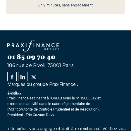
En 2 minutes, sans engagement
01 85 09 70 40
186 rue de Rivoli, 75001 Paris
Marques du groupe PraxiFinance :
Alterfi
Trésovia
PraxiFinance est inscrit à l'ORIAS sous le n° 13005512 et
exerce son activité dans le cadre réglementaire de
l'ACPR (Autorité de Contrôle Prudentiel et de Résolution).
Président : Éric Cazaux-Devy.
« Un crédit vous engage et doit être remboursé. Vérifiez vos