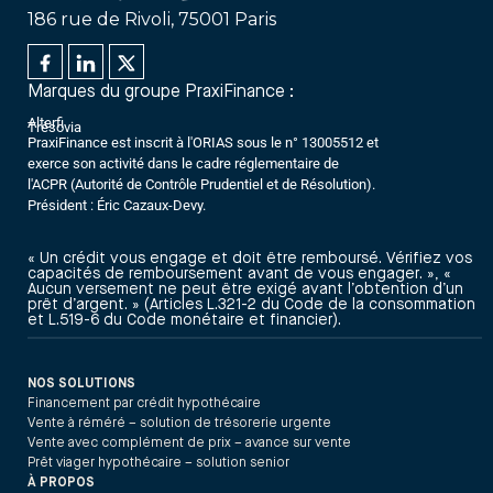
186 rue de Rivoli, 75001 Paris
Marques du groupe PraxiFinance :
Alterfi
Trésovia
PraxiFinance est inscrit à l'ORIAS sous le n° 13005512 et
exerce son activité dans le cadre réglementaire de
l'ACPR (Autorité de Contrôle Prudentiel et de Résolution).
Président : Éric Cazaux-Devy.
« Un crédit vous engage et doit être remboursé. Vérifiez vos
capacités de remboursement avant de vous engager. », «
Aucun versement ne peut être exigé avant l’obtention d’un
prêt d’argent. » (Articles L.321-2 du Code de la consommation
et L.519-6 du Code monétaire et financier).
NOS SOLUTIONS
Financement par crédit hypothécaire
Vente à réméré – solution de trésorerie urgente
Vente avec complément de prix – avance sur vente
Prêt viager hypothécaire – solution senior
À PROPOS