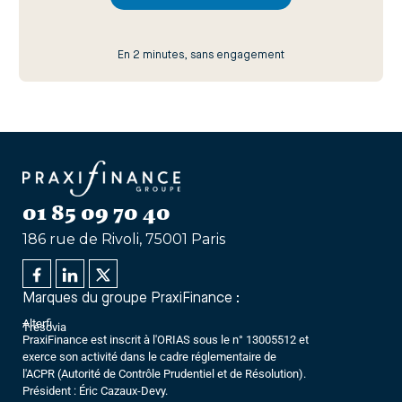
En 2 minutes, sans engagement
01 85 09 70 40
186 rue de Rivoli, 75001 Paris
Marques du groupe PraxiFinance :
Alterfi
Trésovia
PraxiFinance est inscrit à l'ORIAS sous le n° 13005512 et
exerce son activité dans le cadre réglementaire de
l'ACPR (Autorité de Contrôle Prudentiel et de Résolution).
Président : Éric Cazaux-Devy.