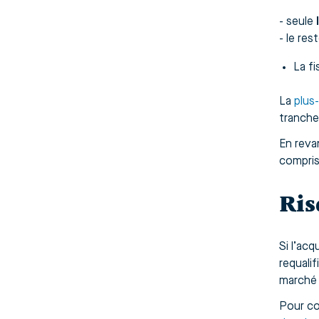
- seule
- le re
La fi
La
plus
tranche
En reva
compris
Ris
Si l’ac
requali
marché 
Pour co