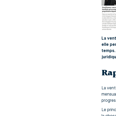
La vent
elle pe
temps. 
juridiq
Rap
La vent
mensual
progres
Le prin