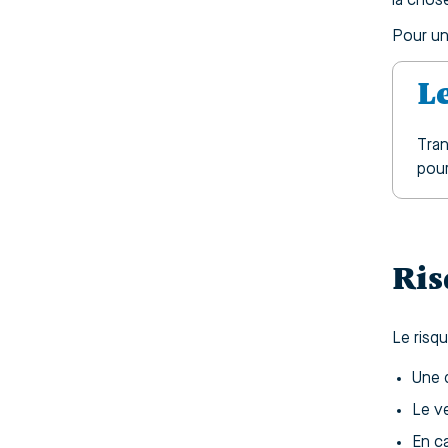
la chose
Pour un
L
Tran
pour
Ris
Le risq
Une d
Le v
En ca