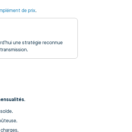
mplément de prix
.
urd’hui une stratégie reconnue
 transmission.
ensualités
.
 solde.
coûteuse.
 charges.