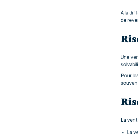
À la dif
de reve
Ris
Une ven
solvabil
Pour le
souvent
Ris
La vent
La v