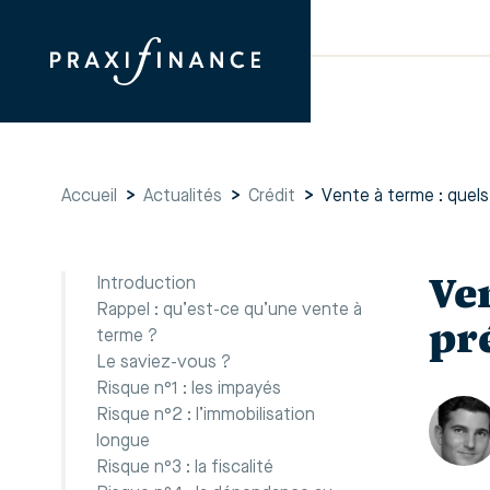
Accueil
>
Actualités
>
Crédit
>
Vente à terme : quels
Ven
Introduction
Rappel : qu’est-ce qu’une vente à
pr
terme ?
Le saviez-vous ?
Risque n°1 : les impayés
Risque n°2 : l’immobilisation
longue
Risque n°3 : la fiscalité