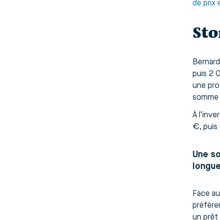
de prix 
Sto
Bernard
puis 2 
une proc
somme 
À l’inv
€, puis
Une so
longu
Face au
préfère
un prêt