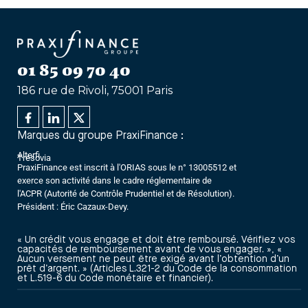
01 85 09 70 40
186 rue de Rivoli, 75001 Paris
Marques du groupe PraxiFinance :
Alterfi
Trésovia
PraxiFinance est inscrit à l'ORIAS sous le n° 13005512 et
exerce son activité dans le cadre réglementaire de
l'ACPR (Autorité de Contrôle Prudentiel et de Résolution).
Président : Éric Cazaux-Devy.
« Un crédit vous engage et doit être remboursé. Vérifiez vos
capacités de remboursement avant de vous engager. », «
Aucun versement ne peut être exigé avant l’obtention d’un
prêt d’argent. » (Articles L.321-2 du Code de la consommation
et L.519-6 du Code monétaire et financier).