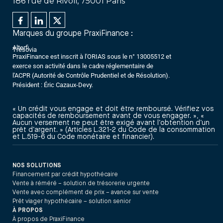
186 rue de Rivoli, 75001 Paris
Marques du groupe PraxiFinance :
Alterfi
Trésovia
PraxiFinance est inscrit à l'ORIAS sous le n° 13005512 et
exerce son activité dans le cadre réglementaire de
l'ACPR (Autorité de Contrôle Prudentiel et de Résolution).
Président : Éric Cazaux-Devy.
« Un crédit vous engage et doit être remboursé. Vérifiez vos
capacités de remboursement avant de vous engager. », «
Aucun versement ne peut être exigé avant l’obtention d’un
prêt d’argent. » (Articles L.321-2 du Code de la consommation
et L.519-6 du Code monétaire et financier).
NOS SOLUTIONS
Financement par crédit hypothécaire
Vente à réméré – solution de trésorerie urgente
Vente avec complément de prix – avance sur vente
Prêt viager hypothécaire – solution senior
À PROPOS
À propos de PraxiFinance