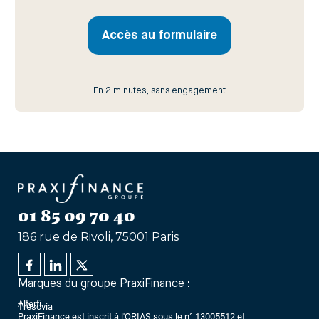
Accès au formulaire
En 2 minutes, sans engagement
01 85 09 70 40
186 rue de Rivoli, 75001 Paris
Marques du groupe PraxiFinance :
Alterfi
Trésovia
PraxiFinance est inscrit à l'ORIAS sous le n° 13005512 et