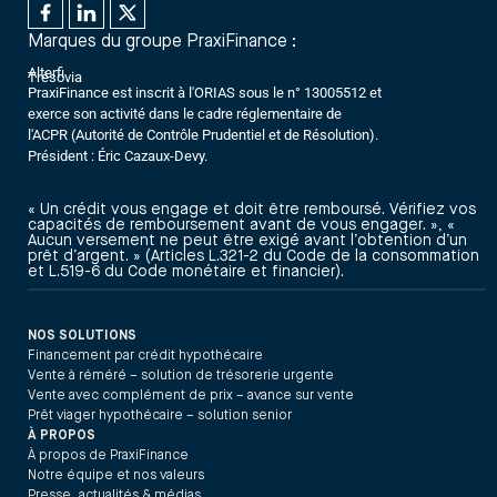
Marques du groupe PraxiFinance :
Alterfi
Trésovia
PraxiFinance est inscrit à l'ORIAS sous le n° 13005512 et
exerce son activité dans le cadre réglementaire de
l'ACPR (Autorité de Contrôle Prudentiel et de Résolution).
Président : Éric Cazaux-Devy.
« Un crédit vous engage et doit être remboursé. Vérifiez vos
capacités de remboursement avant de vous engager. », «
Aucun versement ne peut être exigé avant l’obtention d’un
prêt d’argent. » (Articles L.321-2 du Code de la consommation
et L.519-6 du Code monétaire et financier).
NOS SOLUTIONS
Financement par crédit hypothécaire
Vente à réméré – solution de trésorerie urgente
Vente avec complément de prix – avance sur vente
Prêt viager hypothécaire – solution senior
À PROPOS
À propos de PraxiFinance
Notre équipe et nos valeurs
Presse, actualités & médias