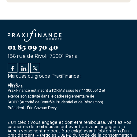
01 85 09 70 40
186 rue de Rivoli, 75001 Paris
Marques du groupe PraxiFinance :
Alterfi
Trésovia
PraxiFinance est inscrit à l'ORIAS sous le n° 13005512 et
exerce son activité dans le cadre réglementaire de
l'ACPR (Autorité de Contrôle Prudentiel et de Résolution).
Président : Éric Cazaux-Devy.
« Un crédit vous engage et doit être remboursé. Vérifiez vos
capacités de remboursement avant de vous engager. », «
Aucun versement ne peut être exigé avant l’obtention d’un
prêt d’argent. » (Articles L.321-2 du Code de la consommation