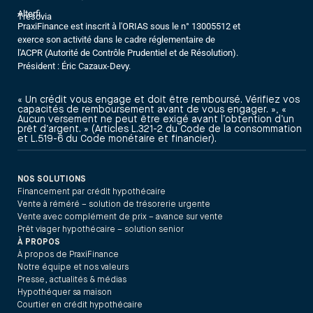
Alterfi
Trésovia
PraxiFinance est inscrit à l'ORIAS sous le n° 13005512 et
exerce son activité dans le cadre réglementaire de
l'ACPR (Autorité de Contrôle Prudentiel et de Résolution).
Président : Éric Cazaux-Devy.
« Un crédit vous engage et doit être remboursé. Vérifiez vos
capacités de remboursement avant de vous engager. », «
Aucun versement ne peut être exigé avant l’obtention d’un
prêt d’argent. » (Articles L.321-2 du Code de la consommation
et L.519-6 du Code monétaire et financier).
NOS SOLUTIONS
Financement par crédit hypothécaire
Vente à réméré – solution de trésorerie urgente
Vente avec complément de prix – avance sur vente
Prêt viager hypothécaire – solution senior
À PROPOS
À propos de PraxiFinance
Notre équipe et nos valeurs
Presse, actualités & médias
Hypothéquer sa maison
Courtier en crédit hypothécaire