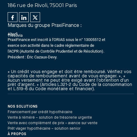
186 rue de Rivoli, 75001 Paris
Marques du groupe PraxiFinance :
Alterfi
Trésovia
PraxiFinance est inscrit à l'ORIAS sous le n° 13005512 et
exerce son activité dans le cadre réglementaire de
l'ACPR (Autorité de Contrôle Prudentiel et de Résolution).
Président : Éric Cazaux-Devy.
« Un crédit vous engage et doit être remboursé. Vérifiez vos
capacités de remboursement avant de vous engager. », «
Aucun versement ne peut être exigé avant l’obtention d’un
prêt d’argent. » (Articles L.321-2 du Code de la consommation
et L.519-6 du Code monétaire et financier).
NOS SOLUTIONS
Financement par crédit hypothécaire
Vente à réméré – solution de trésorerie urgente
Vente avec complément de prix – avance sur vente
Prêt viager hypothécaire – solution senior
À PROPOS