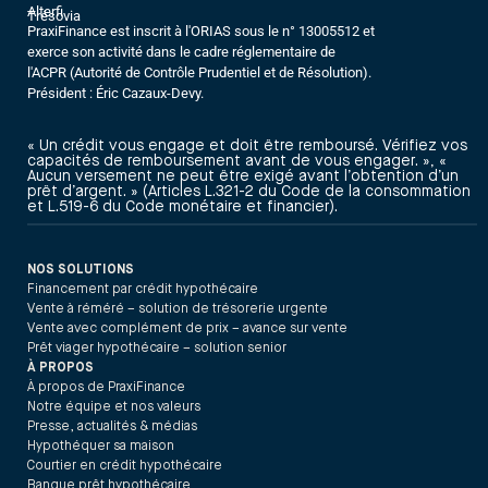
Alterfi
Trésovia
PraxiFinance est inscrit à l'ORIAS sous le n° 13005512 et
exerce son activité dans le cadre réglementaire de
l'ACPR (Autorité de Contrôle Prudentiel et de Résolution).
Président : Éric Cazaux-Devy.
« Un crédit vous engage et doit être remboursé. Vérifiez vos
capacités de remboursement avant de vous engager. », «
Aucun versement ne peut être exigé avant l’obtention d’un
prêt d’argent. » (Articles L.321-2 du Code de la consommation
et L.519-6 du Code monétaire et financier).
NOS SOLUTIONS
Financement par crédit hypothécaire
Vente à réméré – solution de trésorerie urgente
Vente avec complément de prix – avance sur vente
Prêt viager hypothécaire – solution senior
À PROPOS
À propos de PraxiFinance
Notre équipe et nos valeurs
Presse, actualités & médias
Hypothéquer sa maison
Courtier en crédit hypothécaire
Banque prêt hypothécaire