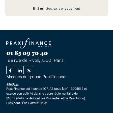
En 2 minutes, sans engagement
01 85 09 70 40
186 rue de Rivoli, 75001 Paris
Marques du groupe PraxiFinance :
Alterfi
Trésovia
PraxiFinance est inscrit à l'ORIAS sous le n° 13005512 et
exerce son activité dans le cadre réglementaire de
l'ACPR (Autorité de Contrôle Prudentiel et de Résolution).
Président : Éric Cazaux-Devy.