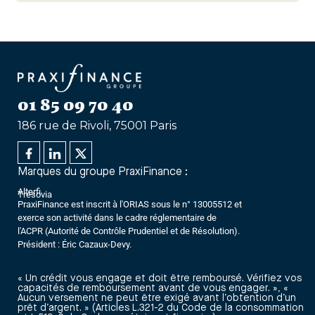
01 85 09 70 40
186 rue de Rivoli, 75001 Paris
Marques du groupe PraxiFinance :
Alterfi
Trésovia
PraxiFinance est inscrit à l'ORIAS sous le n° 13005512 et
exerce son activité dans le cadre réglementaire de
l'ACPR (Autorité de Contrôle Prudentiel et de Résolution).
Président : Éric Cazaux-Devy.
« Un crédit vous engage et doit être remboursé. Vérifiez vos
capacités de remboursement avant de vous engager. », «
Aucun versement ne peut être exigé avant l’obtention d’un
prêt d’argent. » (Articles L.321-2 du Code de la consommation