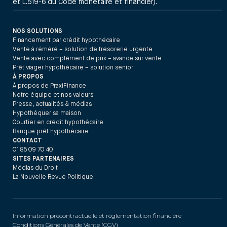
et L.519-6 du Code monétaire et financier).
NOS SOLUTIONS
Financement par crédit hypothécaire
Vente à réméré – solution de trésorerie urgente
Vente avec complément de prix – avance sur vente
Prêt viager hypothécaire – solution senior
À PROPOS
À propos de PraxiFinance
Notre équipe et nos valeurs
Presse, actualités & médias
Hypothéquer sa maison
Courtier en crédit hypothécaire
Banque prêt hypothécaire
CONTACT
01 85 09 70 40
SITES PARTENAIRES
Médias du Droit
La Nouvelle Revue Politique
Information précontractuelle et réglementation financière
Conditions Générales de Vente (CGV)