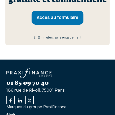
Accès au formulaire
En 2 minutes, sans engagement
01 85 09 70 40
186 rue de Rivoli, 75001 Paris
Marques du groupe PraxiFinance :
Alterfi