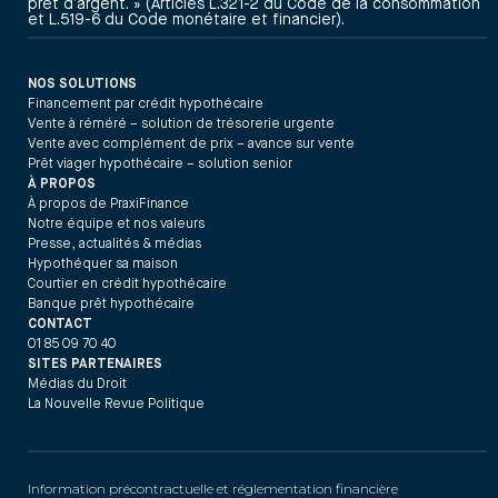
prêt d’argent. » (Articles L.321-2 du Code de la consommation
et L.519-6 du Code monétaire et financier).
NOS SOLUTIONS
Financement par crédit hypothécaire
Vente à réméré – solution de trésorerie urgente
Vente avec complément de prix – avance sur vente
Prêt viager hypothécaire – solution senior
À PROPOS
À propos de PraxiFinance
Notre équipe et nos valeurs
Presse, actualités & médias
Hypothéquer sa maison
Courtier en crédit hypothécaire
Banque prêt hypothécaire
CONTACT
01 85 09 70 40
SITES PARTENAIRES
Médias du Droit
La Nouvelle Revue Politique
Information précontractuelle et réglementation financière