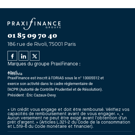
01 85 09 70 40
186 rue de Rivoli, 75001 Paris
Marques du groupe PraxiFinance :
Alterfi
Trésovia
PraxiFinance est inscrit à l'ORIAS sous le n° 13005512 et
exerce son activité dans le cadre réglementaire de
l'ACPR (Autorité de Contrôle Prudentiel et de Résolution).
Président : Éric Cazaux-Devy.
« Un crédit vous engage et doit être remboursé. Vérifiez vos
capacités de remboursement avant de vous engager. », «
Aucun versement ne peut être exigé avant l’obtention d’un
prêt d’argent. » (Articles L.321-2 du Code de la consommation
et L.519-6 du Code monétaire et financier).