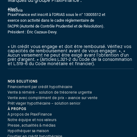
Marques du groupe PraxiFinance :
Alterfi
Trésovia
PraxiFinance est inscrit à l'ORIAS sous le n° 13005512 et
exerce son activité dans le cadre réglementaire de
l'ACPR (Autorité de Contrôle Prudentiel et de Résolution).
Président : Éric Cazaux-Devy.
« Un crédit vous engage et doit être remboursé. Vérifiez vos
capacités de remboursement avant de vous engager. », «
Aucun versement ne peut être exigé avant l’obtention d’un
prêt d’argent. » (Articles L.321-2 du Code de la consommation
et L.519-6 du Code monétaire et financier).
NOS SOLUTIONS
Financement par crédit hypothécaire
Vente à réméré – solution de trésorerie urgente
Vente avec complément de prix – avance sur vente
Prêt viager hypothécaire – solution senior
À PROPOS
À propos de PraxiFinance
Notre équipe et nos valeurs
Presse, actualités & médias
Hypothéquer sa maison
Courtier en crédit hypothécaire