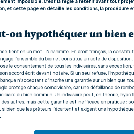
uement impossible. C'est la règle à retenir avant tout proj
ion, et cette page en détaille les conditions, la procédure et
t-on hypothéquer un bien en
nse tient en un mot : l'unanimité. En droit français, la constit
engage l'ensemble du bien et constitue un acte de disposition. À
mpose le consentement de tous les indivisaires, sans exception.
son accord écrit devant notaire. Si un seul refuse, l'hypothèque
banque n'acceptant d'inscrire une garantie sur un bien que tous
ègle protège chaque coïndivisaire, car une défaillance de remb
udiciaire du bien commun. Un indivisaire peut, en théorie, hypo
d des autres, mais cette garantie est inefficace en pratique : 
, si bien que les prêteurs l'écartent et exigent une hypothèque 
.