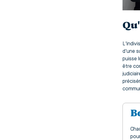
Qu'
L'indiv
d'une s
puisse l
être co
judicia
précisém
commun 
B
Chaq
pour