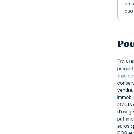
pres
quot
Pou
Trois u
précipit
frais d
conserve
vendre,
immobili
atouts 
d'usage
patrimo
euros :
000 eur