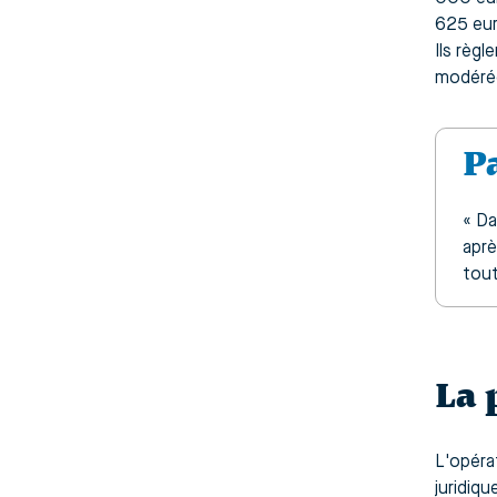
625 eur
Ils règ
modérée
P
« Da
aprè
tout
La 
L'opérat
juridiq