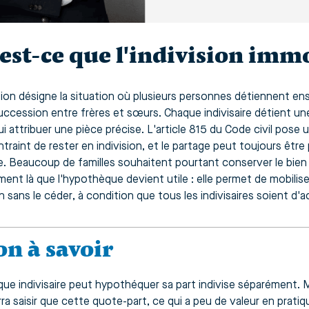
est-ce que l'indivision immo
ision désigne la situation où plusieurs personnes détiennent e
uccession entre frères et sœurs. Chaque indivisaire détient un
ui attribuer une pièce précise. L'article 815 du Code civil pose
ntraint de rester en indivision, et le partage peut toujours êtr
ire. Beaucoup de familles souhaitent pourtant conserver le bien
ent là que l'hypothèque devient utile : elle permet de mobiliser
sans le céder, à condition que tous les indivisaires soient d'a
on à savoir
ue indivisaire peut hypothéquer sa part indivise séparément. M
ra saisir que cette quote-part, ce qui a peu de valeur en prat