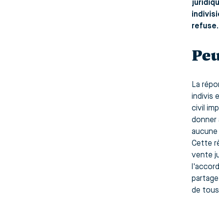
juridiq
indivis
refuse.
Peu
La répo
indivis 
civil i
donner 
aucune 
Cette r
vente j
l'accor
partage
de tous