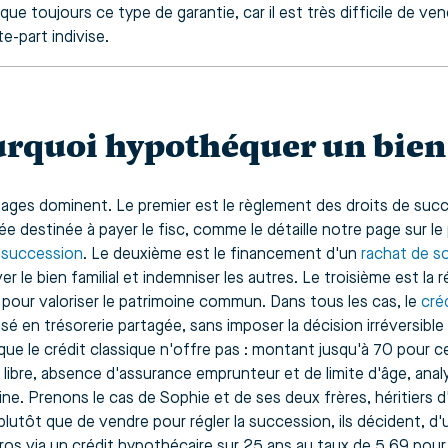
que toujours ce type de garantie, car il est très difficile de v
e-part indivise.
rquoi hypothéquer un bien 
sages dominent. Le premier est le règlement des droits de suc
ée destinée à payer le fisc, comme le détaille notre page sur le
e succession
. Le deuxième est le financement d'un
rachat de s
r le bien familial et indemniser les autres. Le troisième est la
 pour valoriser le patrimoine commun. Dans tous les cas, le
cré
sé en trésorerie partagée, sans imposer la décision irréversible
que le crédit classique n'offre pas : montant jusqu'à 70 pour ce
 libre, absence d'assurance emprunteur et de limite d'âge, anal
ine. Prenons le cas de Sophie et de ses deux frères, héritier
 plutôt que de vendre pour régler la succession, ils décident, 
os via un crédit hypothécaire sur 25 ans au taux de 5,69 pour 