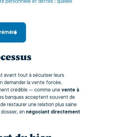
lite personnelle et dettes : quelles
à réméré
ocessus
t avant tout à sécuriser leurs
 en demander la vente forcée.
cement crédible — comme une
vente à
es banques acceptent souvent de
e restaurer une relation plus saine
 dossier, en
négociant directement