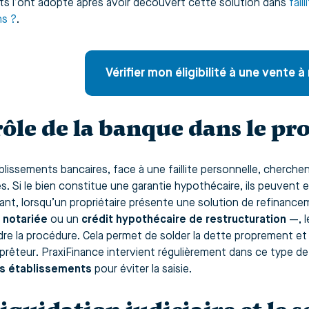
nts l’ont adopté après avoir découvert cette solution dans
fail
ns ?
.
Vérifier mon éligibilité à une vente 
rôle de la banque dans le pr
blissements bancaires, face à une faillite personnelle, cherchen
s. Si le bien constitue une garantie hypothécaire, ils peuvent
nt, lorsqu’un propriétaire présente une solution de refinan
 notariée
ou un
crédit hypothécaire de restructuration
—, l
re la procédure. Cela permet de solder la dette proprement et d
 prêteur. PraxiFinance intervient régulièrement dans ce type de
es établissements
pour éviter la saisie.