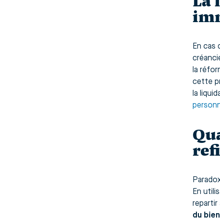
La 
im
En cas d
créanci
la réfo
cette p
la liqu
personn
Qua
ref
Paradox
En utili
repartir
du bien