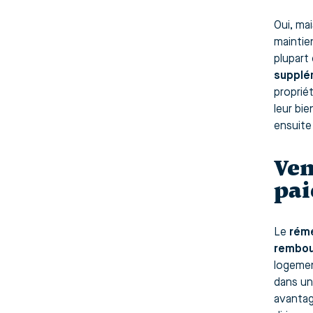
Oui, ma
maintien
plupart 
supplé
proprié
leur bi
ensuite 
Ven
pa
Le
rém
rembou
logemen
dans un
avantag