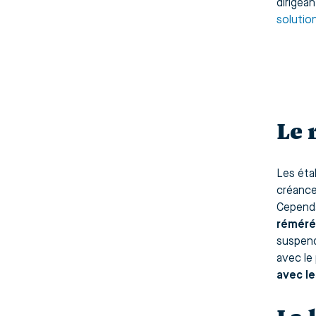
dirigea
solutio
Le 
Les éta
créance
Cependa
réméré
suspend
avec le
avec l