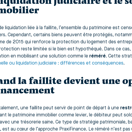
liquidation judiciaire et le 
mobilier
e liquidation liée à la faillite, l’ensemble du patrimoine est c
ers. Cependant, certains biens peuvent être protégés, notam
rme de 2015 qui renforce la protection du logement des entrep
rotection reste limitée si le bien est hypothéqué. Dans ce cas, 
idation en mobilisant une solution comme le
réméré
. Cette stra
elle ou liquidation judiciaire : différences et conséquences
.
nd la faillite devient une 
inancement
alement, une faillite peut servir de point de départ à une
restr
sant le patrimoine immobilier comme levier, le débiteur peut solde
 avec une trésorerie saine. Ce type de stratégie patrimoniale, b
, est au cœur de l’approche PraxiFinance. Le réméré n’est pas 