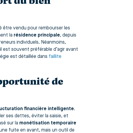
sort du bien
ensé être vendu pour rembourser les
ment la
résidence principale
, depuis
reneurs individuels. Néanmoins,
il est souvent préférable d’agir avant
tégie est détaillée dans
faillite
opportunité de
ucturation financière intelligente
.
r ses dettes, éviter la saisie, et
asé sur la
monétisation temporaire
une fuite en avant, mais un outil de