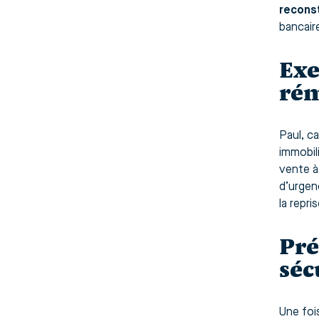
recons
bancair
Exe
ré
Paul, ca
immobili
vente à
d’urgen
la repri
Pré
séc
Une fois