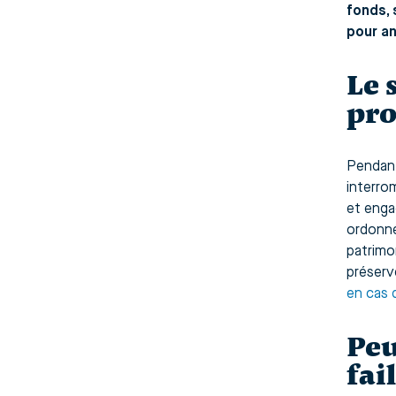
fonds, 
pour an
Le 
pro
Pendant
interro
et enga
ordonné
patrimo
préserv
en cas d
Peu
fail