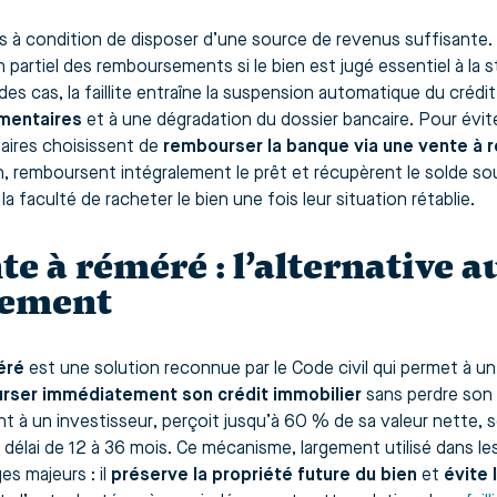
is à condition de disposer d’une source de revenus suffisante. 
 partiel des remboursements si le bien est jugé essentiel à la sta
des cas, la faillite entraîne la suspension automatique du crédi
mentaires
et à une dégradation du dossier bancaire. Pour évite
taires choisissent de
rembourser la banque via une vente à 
en, remboursent intégralement le prêt et récupèrent le solde sou
la faculté de racheter le bien une fois leur situation rétablie.
te à réméré : l’alternative a
iement
éré
est une solution reconnue par le Code civil qui permet à un
rser immédiatement son crédit immobilier
sans perdre son 
t à un investisseur, perçoit jusqu’à 60 % de sa valeur nette, 
 délai de 12 à 36 mois. Ce mécanisme, largement utilisé dans les
es majeurs : il
préserve la propriété future du bien
et
évite 