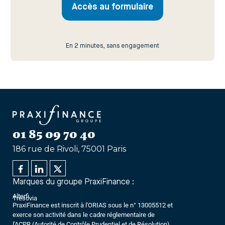
Accès au formulaire
En 2 minutes, sans engagement
01 85 09 70 40
186 rue de Rivoli, 75001 Paris
Marques du groupe PraxiFinance :
Alterfi
Trésovia
PraxiFinance est inscrit à l'ORIAS sous le n° 13005512 et
exerce son activité dans le cadre réglementaire de
l'ACPR (Autorité de Contrôle Prudentiel et de Résolution).