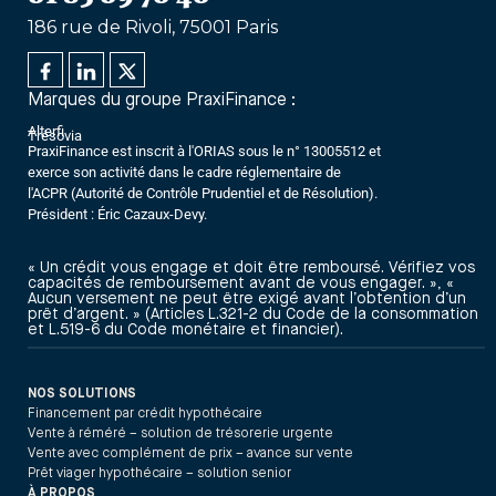
186 rue de Rivoli, 75001 Paris
Marques du groupe PraxiFinance :
Alterfi
Trésovia
PraxiFinance est inscrit à l'ORIAS sous le n° 13005512 et
exerce son activité dans le cadre réglementaire de
l'ACPR (Autorité de Contrôle Prudentiel et de Résolution).
Président : Éric Cazaux-Devy.
« Un crédit vous engage et doit être remboursé. Vérifiez vos
capacités de remboursement avant de vous engager. », «
Aucun versement ne peut être exigé avant l’obtention d’un
prêt d’argent. » (Articles L.321-2 du Code de la consommation
et L.519-6 du Code monétaire et financier).
NOS SOLUTIONS
Financement par crédit hypothécaire
Vente à réméré – solution de trésorerie urgente
Vente avec complément de prix – avance sur vente
Prêt viager hypothécaire – solution senior
À PROPOS