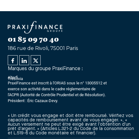
01 85 09 70 40
186 rue de Rivoli, 75001 Paris
Marques du groupe PraxiFinance :
Alterfi
Trésovia
PraxiFinance est inscrit à l'ORIAS sous le n° 13005512 et
exerce son activité dans le cadre réglementaire de
l'ACPR (Autorité de Contrôle Prudentiel et de Résolution).
Président : Éric Cazaux-Devy.
« Un crédit vous engage et doit être remboursé. Vérifiez vos
capacités de remboursement avant de vous engager. », «
Aucun versement ne peut être exigé avant l’obtention d’un
prêt d’argent. » (Articles L.321-2 du Code de la consommation
et L.519-6 du Code monétaire et financier).