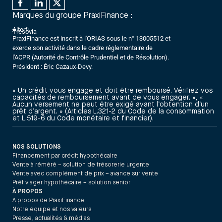
Marques du groupe PraxiFinance :
Alterfi
Trésovia
PraxiFinance est inscrit à l'ORIAS sous le n° 13005512 et
exerce son activité dans le cadre réglementaire de
l'ACPR (Autorité de Contrôle Prudentiel et de Résolution).
Président : Éric Cazaux-Devy.
« Un crédit vous engage et doit être remboursé. Vérifiez vos
capacités de remboursement avant de vous engager. », «
Aucun versement ne peut être exigé avant l’obtention d’un
prêt d’argent. » (Articles L.321-2 du Code de la consommation
et L.519-6 du Code monétaire et financier).
NOS SOLUTIONS
Financement par crédit hypothécaire
Vente à réméré – solution de trésorerie urgente
Vente avec complément de prix – avance sur vente
Prêt viager hypothécaire – solution senior
À PROPOS
À propos de PraxiFinance
Notre équipe et nos valeurs
Presse, actualités & médias