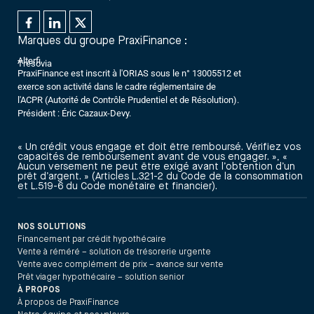
Marques du groupe PraxiFinance :
Alterfi
Trésovia
PraxiFinance est inscrit à l'ORIAS sous le n° 13005512 et
exerce son activité dans le cadre réglementaire de
l'ACPR (Autorité de Contrôle Prudentiel et de Résolution).
Président : Éric Cazaux-Devy.
« Un crédit vous engage et doit être remboursé. Vérifiez vos
capacités de remboursement avant de vous engager. », «
Aucun versement ne peut être exigé avant l’obtention d’un
prêt d’argent. » (Articles L.321-2 du Code de la consommation
et L.519-6 du Code monétaire et financier).
NOS SOLUTIONS
Financement par crédit hypothécaire
Vente à réméré – solution de trésorerie urgente
Vente avec complément de prix – avance sur vente
Prêt viager hypothécaire – solution senior
À PROPOS
À propos de PraxiFinance