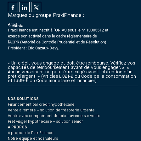
Marques du groupe PraxiFinance :
Alterfi
Trésovia
PraxiFinance est inscrit à l'ORIAS sous le n° 13005512 et
exerce son activité dans le cadre réglementaire de
l'ACPR (Autorité de Contrôle Prudentiel et de Résolution).
Président : Éric Cazaux-Devy.
« Un crédit vous engage et doit être remboursé. Vérifiez vos
capacités de remboursement avant de vous engager. », «
Aucun versement ne peut être exigé avant l’obtention d’un
prêt d’argent. » (Articles L.321-2 du Code de la consommation
et L.519-6 du Code monétaire et financier).
NOS SOLUTIONS
Financement par crédit hypothécaire
Vente à réméré – solution de trésorerie urgente
Vente avec complément de prix – avance sur vente
Prêt viager hypothécaire – solution senior
À PROPOS
À propos de PraxiFinance
Notre équipe et nos valeurs