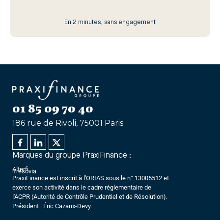
En 2 minutes, sans engagement
01 85 09 70 40
186 rue de Rivoli, 75001 Paris
Marques du groupe PraxiFinance :
Alterfi
Trésovia
PraxiFinance est inscrit à l'ORIAS sous le n° 13005512 et
exerce son activité dans le cadre réglementaire de
l'ACPR (Autorité de Contrôle Prudentiel et de Résolution).
Président : Éric Cazaux-Devy.