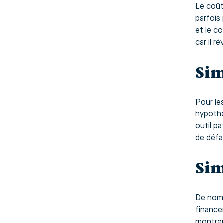
Le coût 
parfois 
et le co
car il r
Sim
Pour les
hypothé
outil pa
de défa
Sim
De nomb
finance
montrer 