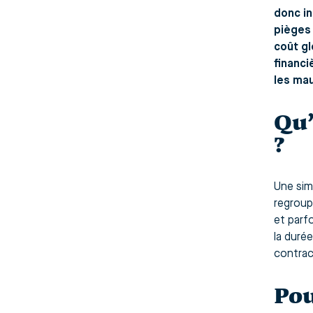
donc in
pièges 
coût gl
financi
les mau
Qu’
?
Une sim
regroup
et parf
la duré
contract
Pou