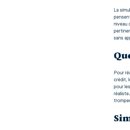
La simu
pensent
niveau 
pertinen
sans ap
Que
Pour ré
crédit, 
pour les
réalist
trompeu
Sim