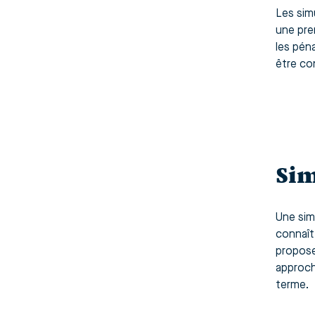
Les simu
une pre
les pén
être co
Sim
Une simu
connaît
propose
approch
terme.