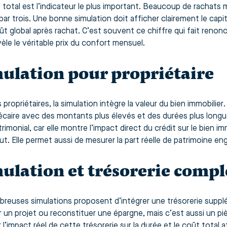
total est l’indicateur le plus important. Beaucoup de rachats mul
par trois. Une bonne simulation doit afficher clairement le capita
ût global après rachat. C’est souvent ce chiffre qui fait renonc
évèle le véritable prix du confort mensuel.
ulation pour propriétaire
 propriétaires, la simulation intègre la valeur du bien immobilie
caire avec des montants plus élevés et des durées plus longue
trimonial, car elle montre l’impact direct du crédit sur le bien im
ut. Elle permet aussi de mesurer la part réelle de patrimoine en
ulation et trésorerie comp
reuses simulations proposent d’intégrer une trésorerie supplém
r un projet ou reconstituer une épargne, mais c’est aussi un pi
l’impact réel de cette trésorerie sur la durée et le coût total 