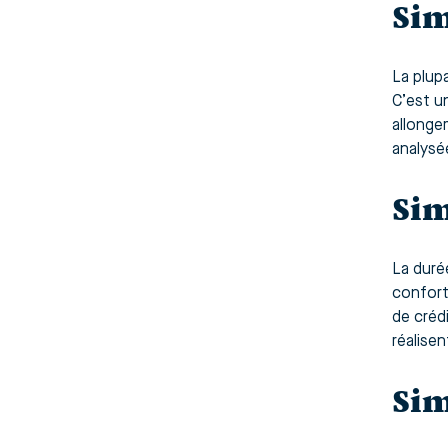
Sim
La plup
C’est u
allonge
analysé
Sim
La duré
conforta
de créd
réalisen
Sim