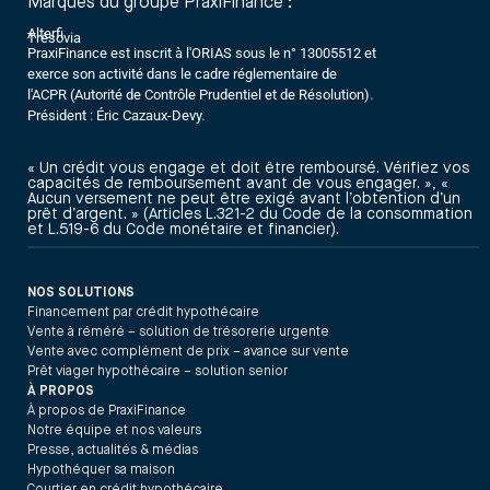
Marques du groupe PraxiFinance :
Alterfi
Trésovia
PraxiFinance est inscrit à l'ORIAS sous le n° 13005512 et
exerce son activité dans le cadre réglementaire de
l'ACPR (Autorité de Contrôle Prudentiel et de Résolution).
Président : Éric Cazaux-Devy.
« Un crédit vous engage et doit être remboursé. Vérifiez vos
capacités de remboursement avant de vous engager. », «
Aucun versement ne peut être exigé avant l’obtention d’un
prêt d’argent. » (Articles L.321-2 du Code de la consommation
et L.519-6 du Code monétaire et financier).
NOS SOLUTIONS
Financement par crédit hypothécaire
Vente à réméré – solution de trésorerie urgente
Vente avec complément de prix – avance sur vente
Prêt viager hypothécaire – solution senior
À PROPOS
À propos de PraxiFinance
Notre équipe et nos valeurs
Presse, actualités & médias
Hypothéquer sa maison