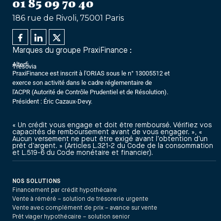
01 85 09 70 40
186 rue de Rivoli, 75001 Paris
Marques du groupe PraxiFinance :
Alterfi
Trésovia
PraxiFinance est inscrit à l'ORIAS sous le n° 13005512 et
exerce son activité dans le cadre réglementaire de
l'ACPR (Autorité de Contrôle Prudentiel et de Résolution).
Président : Éric Cazaux-Devy.
« Un crédit vous engage et doit être remboursé. Vérifiez vos
capacités de remboursement avant de vous engager. », «
Aucun versement ne peut être exigé avant l’obtention d’un
prêt d’argent. » (Articles L.321-2 du Code de la consommation
et L.519-6 du Code monétaire et financier).
NOS SOLUTIONS
Financement par crédit hypothécaire
Vente à réméré – solution de trésorerie urgente
Vente avec complément de prix – avance sur vente
Prêt viager hypothécaire – solution senior