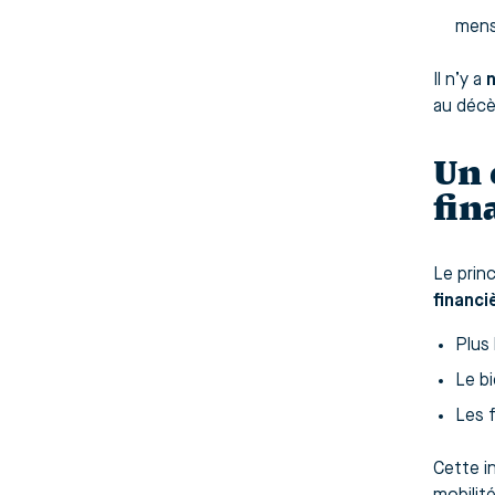
mens
Il n’y a
n
au décè
Un 
fin
Le prin
financ
Plus
Le b
Les f
Cette 