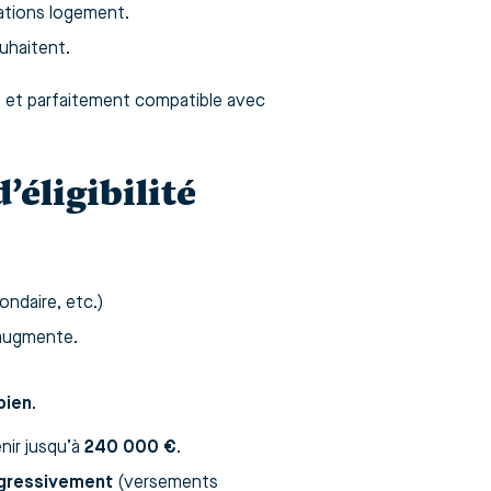
cations logement.
ouhaitent.
, et parfaitement compatible avec
’éligibilité
ndaire, etc.)
e augmente.
bien
.
nir jusqu’à
240 000 €
.
gressivement
(versements