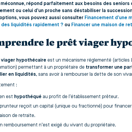
méconnue, répond parfaitement aux besoins des seniors qu
ment ou celui d’un proche sans déstabiliser la successio
options, vous pouvez aussi consulter
Financement d’une m
 des liquidités rapidement ?
ou
Financer une maison de re
prendre le prêt viager hyp
 viager hypothécaire
est un mécanisme réglementé (articles 
ation) permettant à un propriétaire de
transformer une part
ier en liquidités
, sans avoir à rembourser la dette de son viva
tement :
ien est
hypothéqué
au profit de l’établissement prêteur.
runteur reçoit un capital (unique ou fractionné) pour financer 
ison de retraite.
n remboursement n’est exigé du vivant du propriétaire.