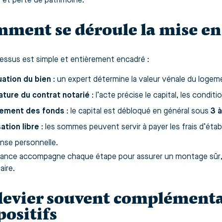
é et perte de patrimoine.
ment se déroule la mise en 
essus est simple et entièrement encadré :
uation du bien
: un expert détermine la valeur vénale du logem
ature du contrat notarié
: l’acte précise le capital, les conditi
ement des fonds
: le capital est débloqué en général sous
3 
sation libre
: les sommes peuvent servir à payer les frais d’étab
nse personnelle.
nance accompagne chaque étape pour assurer un montage sûr, t
aire.
levier souvent complémentai
positifs