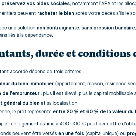
s
préservez vos aides sociales
, notamment l’APA et les allo
héritiers peuvent
racheter le bien
après votre décès s’ils le s
onc une solution
non contraignante, sans pression bancaire
ins liés à la dépendance.
tants, durée et conditions d
ant accordé dépend de trois critères :
aleur du bien immobilier
(appartement, maison, résidence seco
e de l’emprunteur
: plus il est élevé, plus le capital mobilisabl
at général du bien
et sa localisation.
nne, le prêt représente
entre 20 % et 60 % de la valeur du 
ple : un logement estimé à 400 000 € peut permettre d’obte
fonds peuvent être versés
en une fois
(capital unique) ou
pro