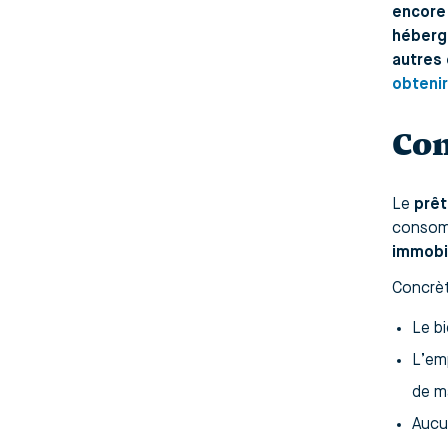
encore 
héberge
autres 
obtenir
Com
Le
prêt
consomm
immobil
Concrè
Le b
L’emp
de ma
Aucu