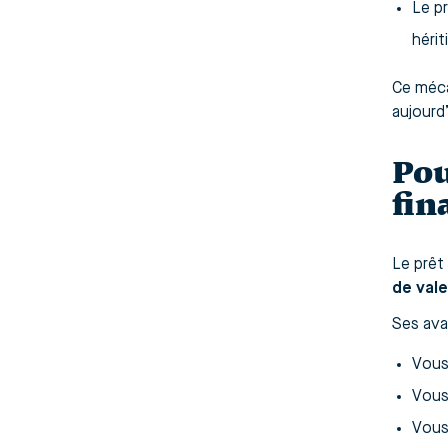
Le p
hérit
Ce méca
aujourd
Pou
fin
Le prêt
de vale
Ses ava
Vou
Vou
Vou