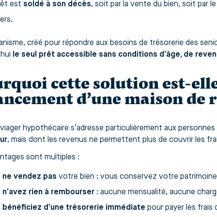
rêt est
soldé à son décès
, soit par la vente du bien, soit par
iers.
nisme, créé pour répondre aux besoins de trésorerie des senio
’hui
le seul prêt accessible sans conditions d’âge, de reve
rquoi cette solution est-ell
ancement d’une maison de re
 viager hypothécaire s’adresse particulièrement aux personne
ur
, mais dont les revenus ne permettent plus de couvrir les f
ntages sont multiples :
s
ne vendez pas
votre bien : vous conservez votre patrimoine f
s
n’avez rien à rembourser
: aucune mensualité, aucune charg
s
bénéficiez d’une trésorerie immédiate
pour payer les frais 