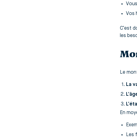
Vou
Vos 
C’est d
les beso
Mon
Le mont
La v
L’âg
L’ét
En moye
Exem
Les 