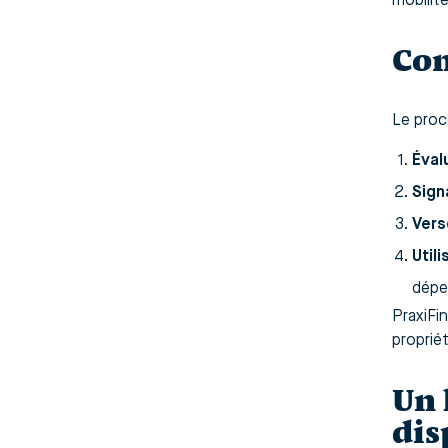
mobilit
Com
Le proc
Éval
Sign
Vers
Utili
dépe
PraxiFi
propriét
Un 
dis