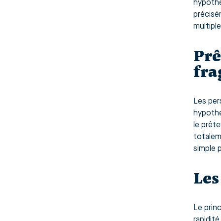
hypothéc
précisé
multiple
Prê
fra
Les per
hypothéc
le prêt
totalem
simple 
Les
Le princ
rapidit