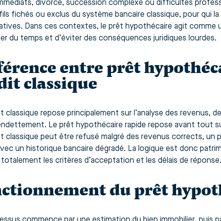
mmédiats, divorce, succession complexe ou difficultés professio
ils fichés ou exclus du système bancaire classique, pour qui la r
natives. Dans ces contextes, le prêt hypothécaire agit comme
er du temps et d’éviter des conséquences juridiques lourdes.
férence entre prêt hypothéc
dit classique
t classique repose principalement sur l’analyse des revenus, de 
endettement. Le prêt hypothécaire rapide repose avant tout sur 
it classique peut être refusé malgré des revenus corrects, un
ec un historique bancaire dégradé. La logique est donc patrimo
 totalement les critères d’acceptation et les délais de réponse
ctionnement du prêt hypot
essus commence par une estimation du bien immobilier, puis p