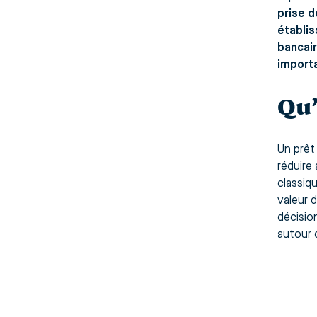
prise d
établi
bancair
importa
Qu’
Un prêt 
réduire
classiq
valeur d
décisio
autour d