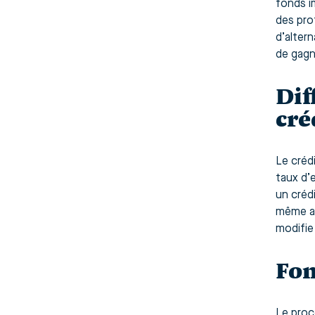
fonds i
des prof
d’alter
de gagn
Dif
cré
Le crédi
taux d’
un créd
même av
modifie
Fon
Le proc