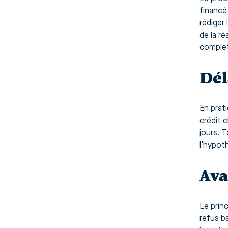
financé
rédiger
de la ré
complet
Dél
En prat
crédit 
jours. T
l’hypot
Ava
Le prin
refus b