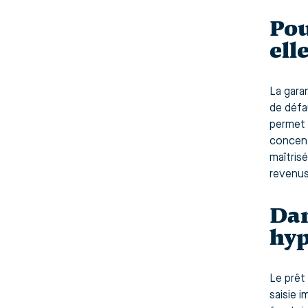
Pou
ell
La garan
de défa
permet 
concentr
maîtris
revenus
Dan
hyp
Le prêt 
saisie 