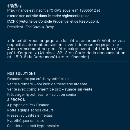
Alterfi
Trésovia
PraxiFinance est inscrit à l'ORIAS sous le n° 13005512 et
exerce son activité dans le cadre réglementaire de
l'ACPR (Autorité de Contrôle Prudentiel et de Résolution).
Président : Éric Cazaux-Devy.
« Un crédit vous engage et doit être remboursé. Vérifiez vos
capacités de remboursement avant de vous engager. », «
Aucun versement ne peut être exigé avant l’obtention d’un
prêt d’argent. » (Articles L.321-2 du Code de la consommation
et L.519-6 du Code monétaire et financier).
NOS SOLUTIONS
Financement par crédit hypothécaire
Vente à réméré – solution de trésorerie urgente
Vente avec complément de prix – avance sur vente
Prêt viager hypothécaire – solution senior
À PROPOS
À propos de PraxiFinance
Notre équipe et nos valeurs
Presse, actualités & médias
Hypothéquer sa maison
Courtier en crédit hypothécaire