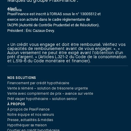
Marques du groupe PraxiFinance :
Alterfi
Trésovia
PraxiFinance est inscrit à l'ORIAS sous le n° 13005512 et
exerce son activité dans le cadre réglementaire de
l'ACPR (Autorité de Contrôle Prudentiel et de Résolution).
Président : Éric Cazaux-Devy.
« Un crédit vous engage et doit être remboursé. Vérifiez vos
capacités de remboursement avant de vous engager. », «
Aucun versement ne peut être exigé avant l’obtention d’un
prêt d’argent. » (Articles L.321-2 du Code de la consommation
et L.519-6 du Code monétaire et financier).
NOS SOLUTIONS
Financement par crédit hypothécaire
Vente à réméré – solution de trésorerie urgente
Vente avec complément de prix – avance sur vente
Prêt viager hypothécaire – solution senior
À PROPOS
À propos de PraxiFinance
Notre équipe et nos valeurs
Presse, actualités & médias
Hypothéquer sa maison
Courtier en crédit hypothécaire