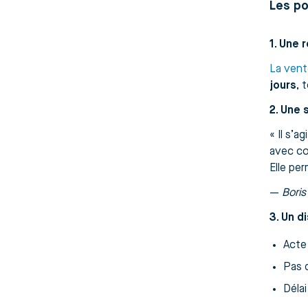
Les po
1. Une 
La vent
jours
, 
2. Une 
« Il s’a
avec co
Elle pe
—
Boris
3. Un d
Acte
Pas 
Délai