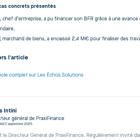
 cas concrets présentés
, chef d’entreprise, a pu financer son BFR grâce à une avanc
ndaire.
, marchand de biens, a encaissé 2,4 M€ pour finaliser des trava
rs l'article
article complet sur Les Échos Solutions
s Intini
cteur général de PraxiFinance
le
23 septembre 2025
est le Directeur Général de PraxiFinance. Régulièrement invité d