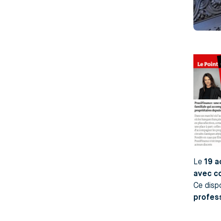
Le
19 a
avec c
Ce disp
profess