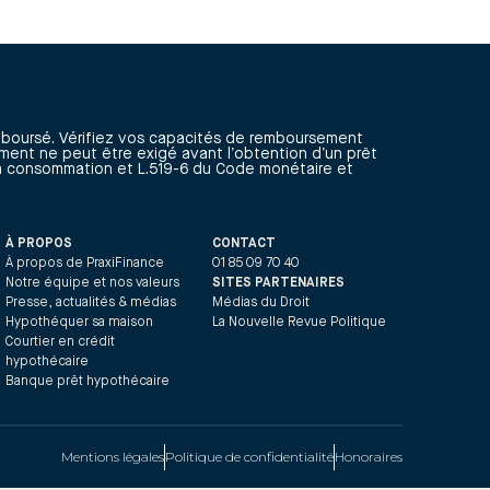
mboursé. Vérifiez vos capacités de remboursement
ment ne peut être exigé avant l’obtention d’un prêt
 la consommation et L.519-6 du Code monétaire et
À PROPOS
CONTACT
À propos de PraxiFinance
01 85 09 70 40
Notre équipe et nos valeurs
SITES PARTENAIRES
Presse, actualités & médias
Médias du Droit
Hypothéquer sa maison
La Nouvelle Revue Politique
Courtier en crédit
hypothécaire
Banque prêt hypothécaire
Mentions légales
Politique de confidentialité
Honoraires