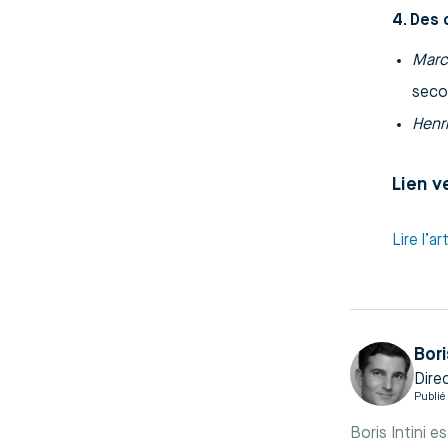
4. Des
Marc
seco
Henri
Lien ve
Lire l’
Bori
Dire
Publié 
Boris Intini 