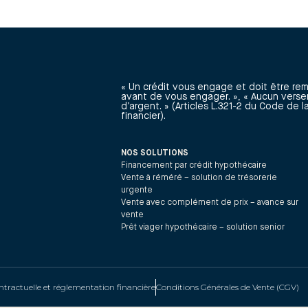
« Un crédit vous engage et doit être re
avant de vous engager. », « Aucun verse
d’argent. » (Articles L.321-2 du Code de
financier).
NOS SOLUTIONS
Financement par crédit hypothécaire
Vente à réméré – solution de trésorerie
urgente
Vente avec complément de prix – avance sur
vente
Prêt viager hypothécaire – solution senior
tractuelle et réglementation financière
Conditions Générales de Vente (CGV)