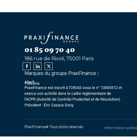
01 85 09 70 40
186 rue de Rivoli, 75001 Paris
Marques du groupe PraxiFinance :
Alterfi
Trésovia
PraxiFinance est inscrit à l'ORIAS sous le n° 13005512 et
exerce son activité dans le cadre réglementaire de
l'ACPR (Autorité de Contrôle Prudentiel et de Résolution).
Président : Éric Cazaux-Devy.
PraxiFinance© Tous droits réservés
Information précon