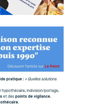
ide pratique
:
« Quelles solutions
er hypothécaire, indivision/portage,
ts
et des
points de vigilance
.
pothécaire
.