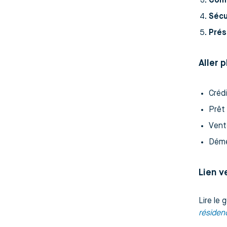
Comp
Sécu
Prés
Aller 
Créd
Prêt
Vent
Déme
Lien ve
Lire le 
résidenc