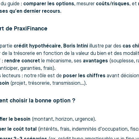
 du guide :
comparer les options
, mesurer
coûts/risques
, et
ses qu’en dernier recours
.
rt de PraxiFinance
 partie
crédit hypothécaire
,
Boris Intini
illustre par des
cas ch
 de la trésorerie en fonction de la valeur du bien et des moda
 :
rendre concret
le mécanisme, ses
avantages
(souplesse, r
anticiper, garanties, frais).
 lecteurs : notre rôle est de
poser les chiffres
avant décision 
soin
(projet, trésorerie, transmission…).
t choisir la bonne option ?
fier le besoin
(montant, horizon, urgence).
uer le coût total
(intérêts, frais, indemnités d’occupation, fisc