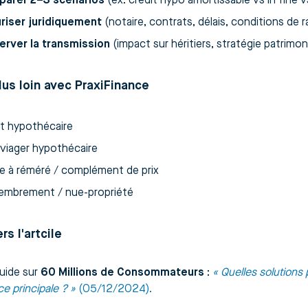
arer 2–3 scénarios
(ex. crédit hypo amortissable vs in fine
riser juridiquement
(notaire, contrats, délais, conditions de r
erver la transmission
(impact sur héritiers, stratégie patrimoni
plus loin avec PraxiFinance
it hypothécaire
 viager hypothécaire
e à réméré / complément de prix
mbrement / nue-propriété
rs l'artcile
guide sur
60 Millions de Consommateurs
:
« Quelles solutions
e principale ? »
(05/12/2024).