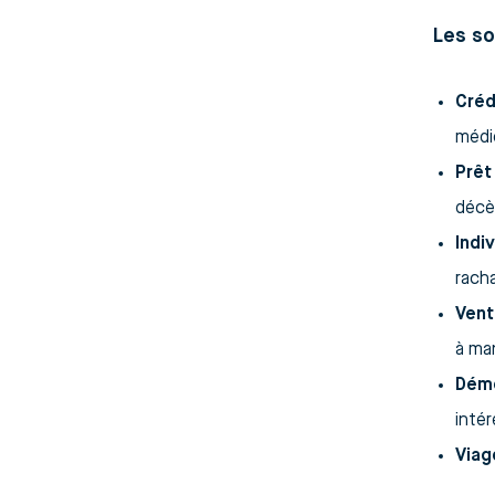
Les so
Créd
médi
Prêt
décè
Indi
rach
Vent
à ma
Déme
intér
Viag