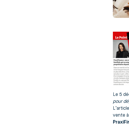
Le 5 d
pour dé
L’articl
vente à
PraxiF