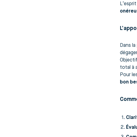
L’esprit
onéreu
L’appo
Dans la
dégager
Objectif
total à 
Pour les
bon be
Commen
Clari
Éval