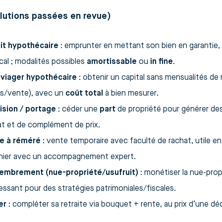
lutions passées en revue)
it hypothécaire
: emprunter en mettant son bien en garantie, s
cal ; modalités possibles
amortissable
ou
in fine
.
 viager hypothécaire
: obtenir un capital sans mensualités 
s/vente), avec un
coût total
à bien mesurer.
vision / portage
: céder une
part
de propriété pour générer des
at et de complément de prix.
e à réméré
: vente temporaire avec faculté de rachat, utile e
nier avec un accompagnement expert.
mbrement (nue-propriété/usufruit)
: monétiser la nue-prop
essant pour des stratégies patrimoniales/fiscales.
er
: compléter sa retraite via bouquet + rente, au prix d’une déc