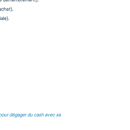
 vs démembrement).
achat).
ale).
 pour dégager du cash avec sa