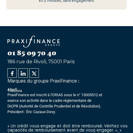
En 2 minutes, sans engagement
01 85 09 70 40
186 rue de Rivoli, 75001 Paris
Marques du groupe PraxiFinance :
Alterfi
Trésovia
PraxiFinance est inscrit à l'ORIAS sous le n° 13005512 et
exerce son activité dans le cadre réglementaire de
l'ACPR (Autorité de Contrôle Prudentiel et de Résolution).
Président : Éric Cazaux-Devy.
« Un crédit vous engage et doit être remboursé. Vérifiez vos
capacités de remboursement avant de vous engager. », «