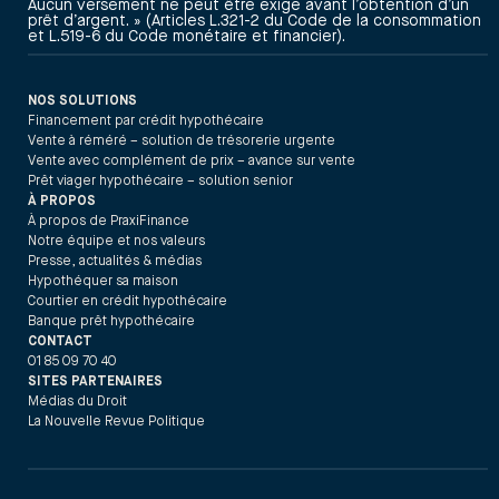
Aucun versement ne peut être exigé avant l’obtention d’un
prêt d’argent. » (Articles L.321-2 du Code de la consommation
et L.519-6 du Code monétaire et financier).
NOS SOLUTIONS
Financement par crédit hypothécaire
Vente à réméré – solution de trésorerie urgente
Vente avec complément de prix – avance sur vente
Prêt viager hypothécaire – solution senior
À PROPOS
À propos de PraxiFinance
Notre équipe et nos valeurs
Presse, actualités & médias
Hypothéquer sa maison
Courtier en crédit hypothécaire
Banque prêt hypothécaire
CONTACT
01 85 09 70 40
SITES PARTENAIRES
Médias du Droit
La Nouvelle Revue Politique