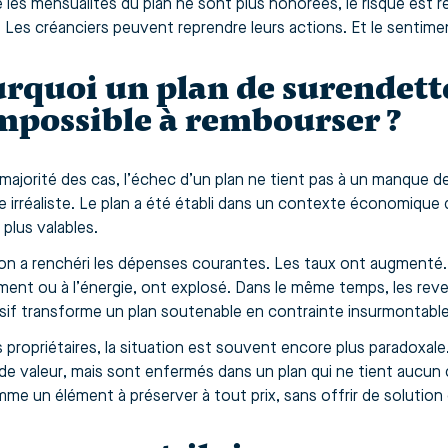
 les mensualités du plan ne sont plus honorées, le risque est 
 Les créanciers peuvent reprendre leurs actions. Et le sentime
rquoi un plan de surendett
impossible à rembourser ?
 majorité des cas, l’échec d’un plan ne tient pas à un manque d
 irréaliste. Le plan a été établi dans un contexte économique
plus valables.
tion a renchéri les dépenses courantes. Les taux ont augmenté
ment ou à l’énergie, ont explosé. Dans le même temps, les reve
sif transforme un plan soutenable en contrainte insurmontable
 propriétaires, la situation est souvent encore plus paradoxale.
 de valeur, mais sont enfermés dans un plan qui ne tient aucu
me un élément à préserver à tout prix, sans offrir de solution d