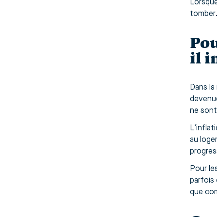
Lorsque
tomber.
Pou
il 
Dans la
devenue
ne sont 
L’infla
au loge
progres
Pour les
parfois
que com