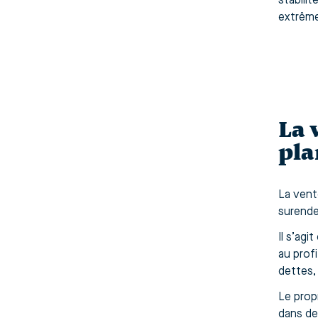
stabilit
extrême
La 
pla
La vent
surende
Il s’agi
au prof
dettes, 
Le prop
dans de