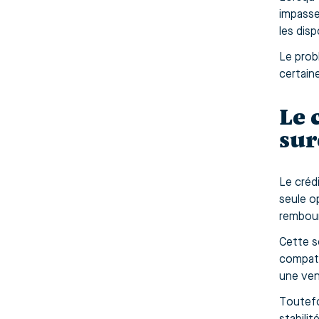
impasse
les disp
Le prob
certain
Le 
su
Le créd
seule op
rembours
Cette s
compatib
une ven
Toutefo