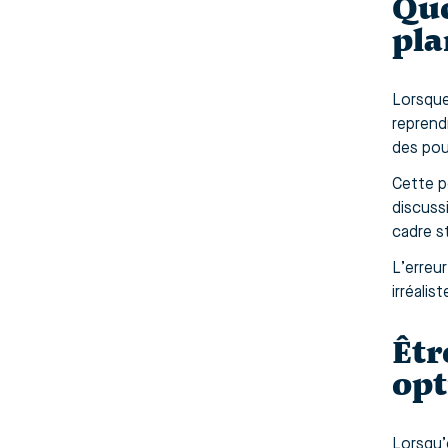
Que
pla
Lorsque
reprend
des pou
Cette p
discuss
cadre s
L’erreu
irréalis
Êtr
opt
Lorsqu’