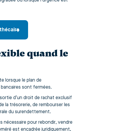
 dégradée ou lorsque l’urgence est
thécaire
exible quand le
e lorsque le plan de
 bancaires sont fermées.
sortie d’un droit de rachat exclusif
 la trésorerie, de rembourser les
pirale du surendettement.
s nécessaire pour rebondir, vendre
éméré est encadrée juridiquement,