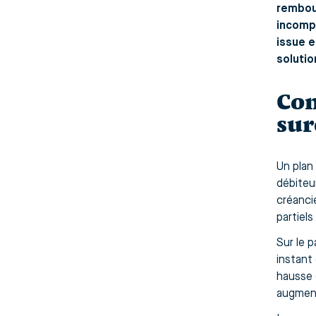
rembou
incompr
issue e
solutio
Com
su
Un plan
débiteu
créanci
partiels
Sur le p
instant 
hausse 
augment