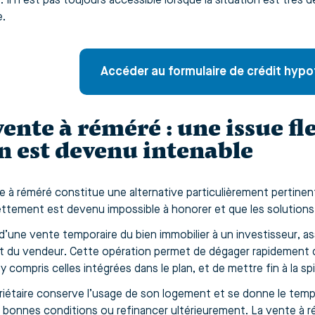
é. Il n’est pas toujours accessible lorsque la situation est très
.
Accéder au formulaire de crédit hypo
vente à réméré : une issue fl
n est devenu intenable
e à réméré constitue une alternative particulièrement pertinent
ttement est devenu impossible à honorer et que les solutions
t d’une vente temporaire du bien immobilier à un investisseur, as
it du vendeur. Cette opération permet de dégager rapidement de
y compris celles intégrées dans le plan, et de mettre fin à la s
riétaire conserve l’usage de son logement et se donne le temp
 bonnes conditions ou refinancer ultérieurement. La vente à r