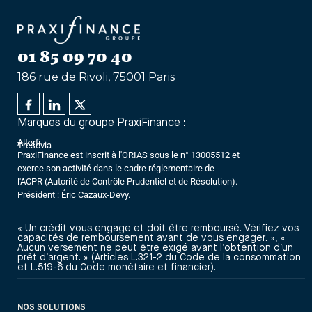
01 85 09 70 40
186 rue de Rivoli, 75001 Paris
Marques du groupe PraxiFinance :
Alterfi
Trésovia
PraxiFinance est inscrit à l'ORIAS sous le n° 13005512 et
exerce son activité dans le cadre réglementaire de
l'ACPR (Autorité de Contrôle Prudentiel et de Résolution).
Président : Éric Cazaux-Devy.
« Un crédit vous engage et doit être remboursé. Vérifiez vos
capacités de remboursement avant de vous engager. », «
Aucun versement ne peut être exigé avant l’obtention d’un
prêt d’argent. » (Articles L.321-2 du Code de la consommation
et L.519-6 du Code monétaire et financier).
NOS SOLUTIONS