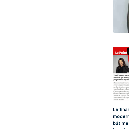
Le fina
moderni
bâtimen