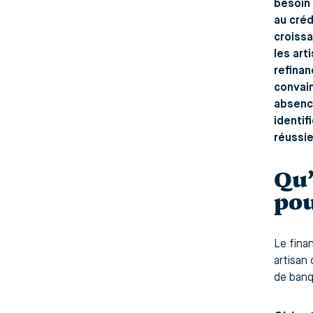
besoin 
au créd
croissa
les art
refinan
convain
absenc
identif
réussie
Qu’
pou
Le fina
artisan
de banq