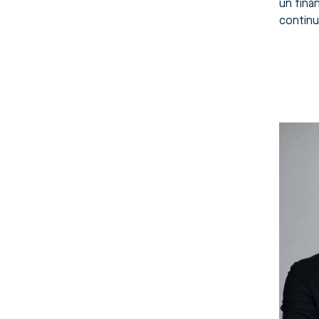
un finan
continui