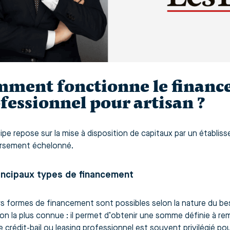
ment fonctionne le finan
fessionnel pour artisan ?
cipe repose sur la mise à disposition de capitaux par un établi
rsement échelonné.
incipaux types de financement
rs formes de financement sont possibles selon la nature du bes
tion la plus connue : il permet d’obtenir une somme définie à r
e crédit-bail ou leasing professionnel est souvent privilégié pour