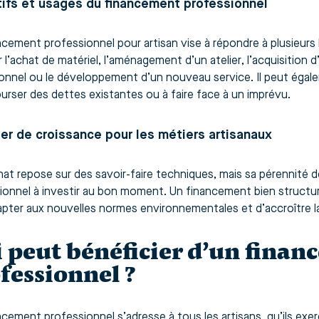
ifs et usages du financement professionnel
ncement professionnel pour artisan vise à répondre à plusieurs b
 l’achat de matériel, l’aménagement d’un atelier, l’acquisition d
onnel ou le développement d’un nouveau service. Il peut égaleme
urser des dettes existantes ou à faire face à un imprévu.
ier de croissance pour les métiers artisanaux
anat repose sur des savoir-faire techniques, mais sa pérennité 
ionnel à investir au bon moment. Un financement bien structuré
apter aux nouvelles normes environnementales et d’accroître la r
 peut bénéficier d’un fina
fessionnel ?
ncement professionnel s’adresse à tous les artisans, qu’ils exer