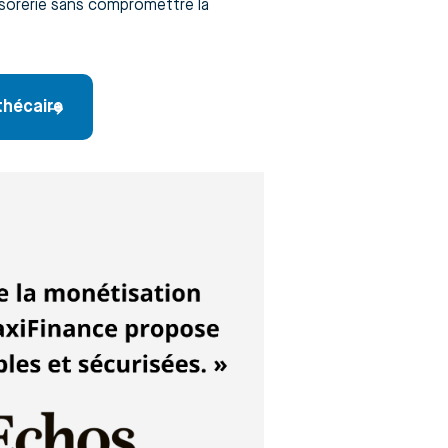
résorerie sans compromettre la
othécaire