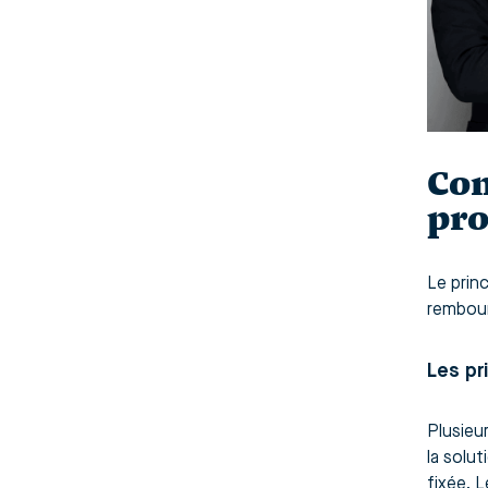
Com
pro
Le prin
rembou
Les pr
Plusieu
la solu
fixée. L