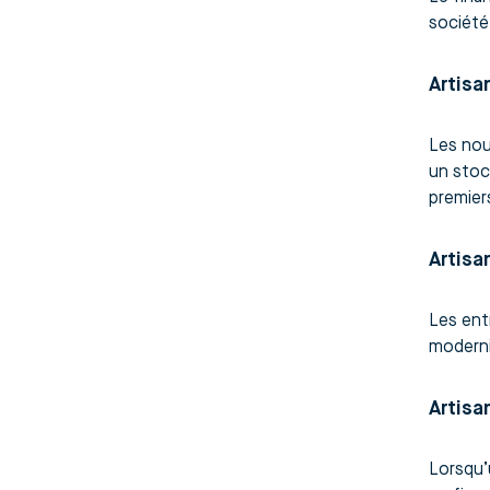
société
Artisa
Les nou
un stoc
premiers
Artis
Les ent
modernis
Artisa
Lorsqu’