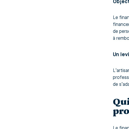
Object
Le fina
financer
de pers
à rembo
Un lev
L’artis
profess
de s’ad
Qui
pro
Le fina