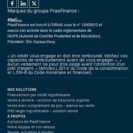
Marques du groupe PraxiFinance :
Alterfi
Trésovia
PraxiFinance est inscrit à l'ORIAS sous le n° 13005512 et
exerce son activité dans le cadre réglementaire de
l'ACPR (Autorité de Contrôle Prudentiel et de Résolution).
Président : Éric Cazaux-Devy.
« Un crédit vous engage et doit être remboursé. Vérifiez vos
capacités de remboursement avant de vous engager. », «
Aucun versement ne peut être exigé avant l’obtention d’un
prêt d’argent. » (Articles L.321-2 du Code de la consommation
et L.519-6 du Code monétaire et financier).
NOS SOLUTIONS
Financement par crédit hypothécaire
Vente à réméré – solution de trésorerie urgente
Vente avec complément de prix – avance sur vente
Prêt viager hypothécaire – solution senior
À PROPOS
À propos de PraxiFinance
Notre équipe et nos valeurs
Presse, actualités & médias