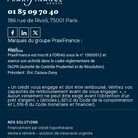
01 85 09 70 40
186 rue de Rivoli, 75001 Paris
Marques du groupe PraxiFinance :
Alterfi
Trésovia
PraxiFinance est inscrit à l'ORIAS sous le n° 13005512 et
exerce son activité dans le cadre réglementaire de
l'ACPR (Autorité de Contrôle Prudentiel et de Résolution).
Président : Éric Cazaux-Devy.
« Un crédit vous engage et doit être remboursé. Vérifiez vos
capacités de remboursement avant de vous engager. », «
Aucun versement ne peut être exigé avant l’obtention d’un
prêt d’argent. » (Articles L.321-2 du Code de la consommation
et L.519-6 du Code monétaire et financier).
NOS SOLUTIONS
Financement par crédit hypothécaire
Vente à réméré – solution de trésorerie urgente